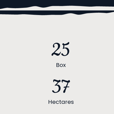
25
Box
37
Hectares