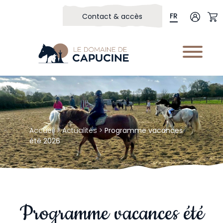
FR
Contact & accès
Accueil
>
Actualités
>
Programme vacances
été 2026
Programme vacances été