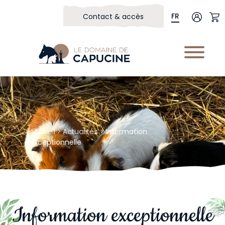
FR
Contact & accès
Accueil
>
Actualités
>
Information
exceptionnelle
Information exceptionnelle